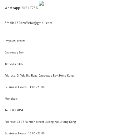
Whatsapp:
8481 7736
Email:
432hzofficial@gmail.com
Physical Store:
Causeway Bay :
Tel: 2667 8366
Address:
5, Pak Sha Road, Causeway Bay, Hong Kong
Business Hours: 11:00 - 21:00
Mongkok :
Tel: 2398 9854
Address:
75-77 Fa Yuen Street , Mong Kok
, Hong Kong
Business Hours: 10:00 - 22:00