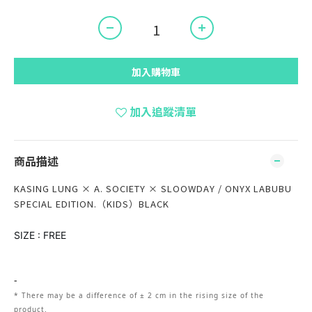
加入購物車
加入追蹤清單
商品描述
KASING LUNG × A. SOCIETY × SLOOWDAY / ONYX LABUBU
SPECIAL EDITION.（KIDS）BLACK
SIZE : FREE
-
* There may be
a
difference of ± 2 cm in the rising size of the
product.