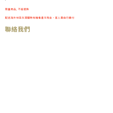
限量商品, 不設退換
配送海外地區在清關時有機會產生稅金，客人需自行繳付
聯絡我們