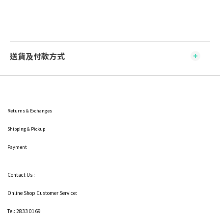
送貨及付款方式
Returns & Exchanges
Shipping
& Pickup
Payment
Contact Us :
Online Shop Customer Service:
Tel: 2833 0169