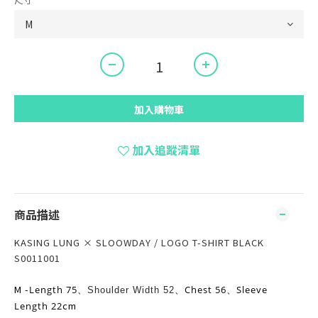
加入購物車
加入追蹤清單
商品描述
KASING LUNG × SLOOWDAY / LOGO T-SHIRT BLACK
S0011001
M -
Length 75
Chest 56
Sleeve
、
Shoulder Width 52
、
、
cm
Length 22