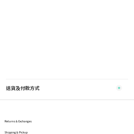
送貨及付款方式
Returns & Exchanges
Shipping
& Pickup