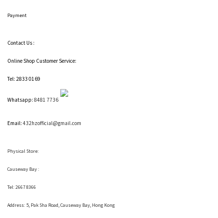
Payment
Contact Us :
Online Shop Customer Service:
Tel: 2833 0169
Whatsapp:
8481 7736
Email:
432hzofficial@gmail.com
Physical Store:
Causeway Bay :
Tel: 2667 8366
Address:
5, Pak Sha Road, Causeway Bay, Hong Kong