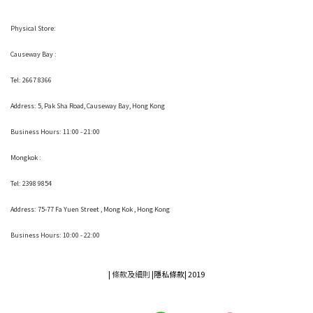
Physical Store:
Causeway Bay :
Tel: 2667 8366
Address:
5, Pak Sha Road, Causeway Bay, Hong Kong
Business Hours: 11:00 - 21:00
Mongkok :
Tel: 2398 9854
Address:
75-77 Fa Yuen Street , Mong Kok
, Hong Kong
Business Hours: 10:00 - 22:00
|
條款及細則
|
隱私條款|
2019