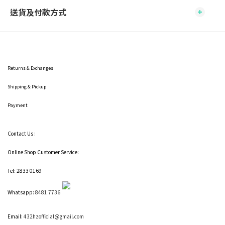
送貨及付款方式
Returns & Exchanges
Shipping
& Pickup
Payment
Contact Us :
Online Shop Customer Service:
Tel: 2833 0169
Whatsapp:
8481 7736
Email:
432hzofficial@gmail.com