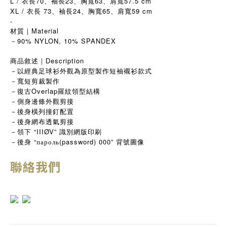
L / 衣長70、袖長23、胸寬63、肩寬57.5 cm
XL / 衣長 73、袖長24、胸寬65、肩寬59 cm
-
材質｜Material
－90% NYLON, 10% SPANDEX
商品敘述｜Description
－以經典足球衫外觀為原型製作短袖襯衫款式
－寬短剪裁製作
－復古Overlap羅紋領型結構
－側身邊條外觀剪接
－後身橫列撞釘配置
－後身網布透氣剪接
－領下 “IIIØV” 識別網版印刷
－後身 “пароль(password) 000” 背號圖像
聯絡我們