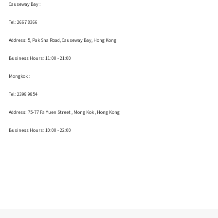
Causeway Bay :
Tel: 2667 8366
Address:
5, Pak Sha Road, Causeway Bay, Hong Kong
Business Hours: 11:00 - 21:00
Mongkok :
Tel: 2398 9854
Address:
75-77 Fa Yuen Street , Mong Kok
, Hong Kong
Business Hours: 10:00 - 22:00