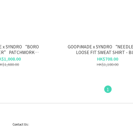
 SYNDRO “BORO
GOOPiMADE x SYNDRO “NEEDLE MAN”
ER” PATCHWORK
LOOSE FIT SWEAT SHIRT - Bl
RING SMOCK - Black
K$1,008.00
HK$708.00
K$1,680.00
HK$1,180.00
1
Contact Us :