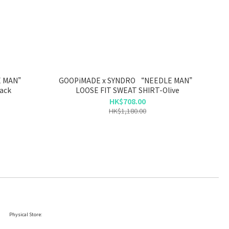
GOOPiMADE x SYNDRO “NEEDLE MAN”
ack
LOOSE FIT SWEAT SHIRT-Olive
HK$708.00
HK$1,180.00
Physical Store: