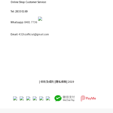
Online Shop Customer Service:
Tel: 2833 0169
Whatsapp:
8481 7736
Email:
432hzofficial@gmail.com
|
條款及細則
|
隱私條款|
2019