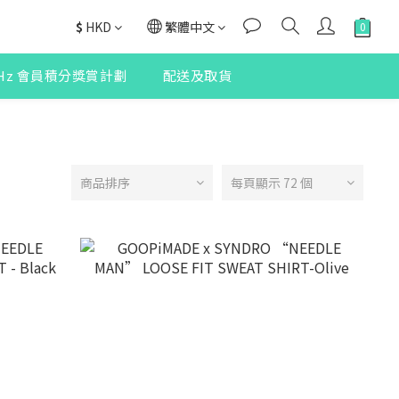
$
HKD
繁體中文
2Hz 會員積分獎賞計劃
配送及取貨
商品排序
每頁顯示 72 個