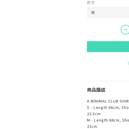
尺寸
商品描述
A MINIMAL CLUB SHI
S - Length 66cm, Sho
22.5cm
M - Length 68cm, Sho
23cm