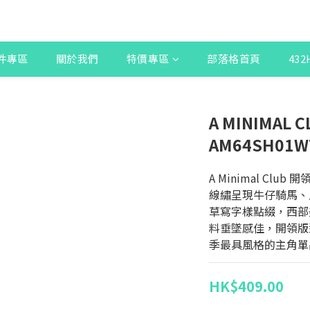
件專區
關於我們
特價專區
部落格首頁
43
A MINIMAL C
AM64SH01W
A Minimal Cl
線繡呈現牛仔騎馬、
草寫字樣點綴，西部
料垂墜感佳，開領版
季最具風格的主角單
HK$409.00