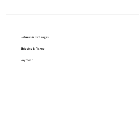
Returns & Exchanges
Shipping
& Pickup
Payment