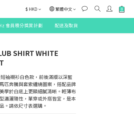
$
HKD
繁體中文
2Hz 會員積分獎賞計劃
配送及取貨
LUB SHIRT WHITE
T
ub 開領短袖襯衫白色款，前後滿版以深藍
馬匹奔騰與套索纏繞圖案，搭配品牌
美學於白底上更顯細膩清晰。輕薄布
型瀟灑隨性，單穿或外搭皆宜，是本
品。請依尺寸表選購。