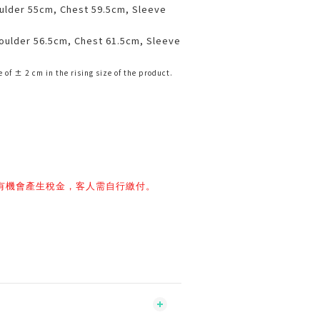
ulder 55cm, Chest 59.5cm, Sleeve
oulder 56.5cm, Chest 61.5cm, Sleeve
 of ± 2 cm in the rising size of the product.
有機會產生稅金，客人需自行繳付。