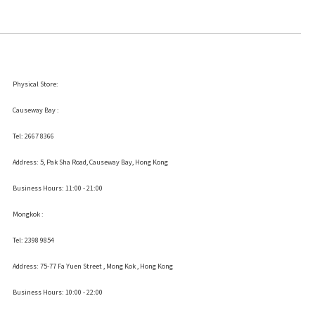
Physical Store:
Causeway Bay :
Tel: 2667 8366
Address:
5, Pak Sha Road, Causeway Bay, Hong Kong
Business Hours: 11:00 - 21:00
Mongkok :
Tel: 2398 9854
Address:
75-77 Fa Yuen Street , Mong Kok
, Hong Kong
Business Hours: 10:00 - 22:00