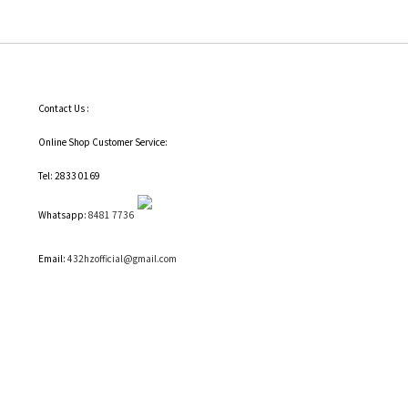
Contact Us :
Online Shop Customer Service:
Tel: 2833 0169
Whatsapp:
8481 7736
Email:
432hzofficial@gmail.com