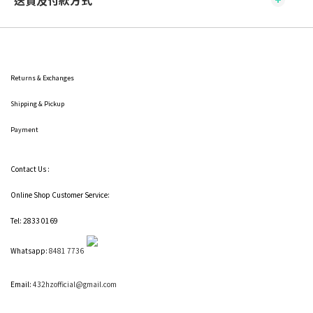
送貨及付款方式
Returns & Exchanges
Shipping
& Pickup
Payment
Contact Us :
Online Shop Customer Service:
Tel: 2833 0169
Whatsapp:
8481 7736
Email:
432hzofficial@gmail.com