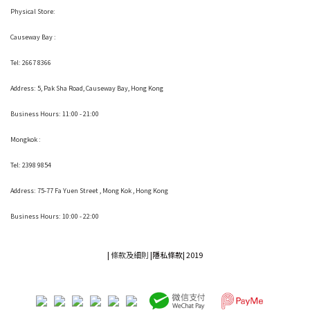
Physical Store:
Causeway Bay :
Tel: 2667 8366
Address:
5, Pak Sha Road, Causeway Bay, Hong Kong
Business Hours: 11:00 - 21:00
Mongkok :
Tel: 2398 9854
Address:
75-77 Fa Yuen Street , Mong Kok
, Hong Kong
Business Hours: 10:00 - 22:00
|
條款及細則
|
隱私條款|
2019