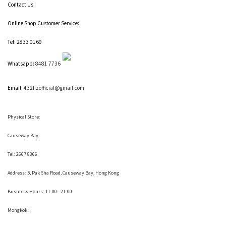
Contact Us :
Online Shop Customer Service:
Tel: 2833 0169
Whatsapp:
8481 7736
Email:
432hzofficial@gmail.com
Physical Store:
Causeway Bay :
Tel: 2667 8366
Address:
5, Pak Sha Road, Causeway Bay, Hong Kong
Business Hours: 11:00 - 21:00
Mongkok :