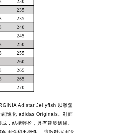
3
230
235
3
235
3
240
245
3
250
3
255
260
3
265
3
265
270
GINIA Adistar Jellyfish 以雕塑
化 adidas Originals。鞋面
製成，結構輕盈，具有建築邊緣。
撐耐用性和平衡性。 這款鞋採用冷