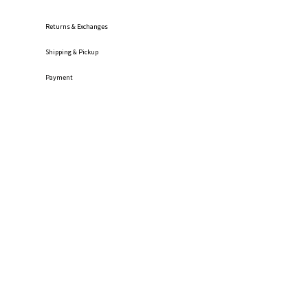
Returns & Exchanges
Shipping
& Pickup
Payment