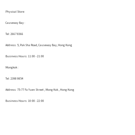
Physical Store:
Causeway Bay :
Tel: 2667 8366
Address:
5, Pak Sha Road, Causeway Bay, Hong Kong
Business Hours: 11:00 - 21:00
Mongkok :
Tel: 2398 9854
Address:
75-77 Fa Yuen Street , Mong Kok
, Hong Kong
Business Hours: 10:00 - 22:00