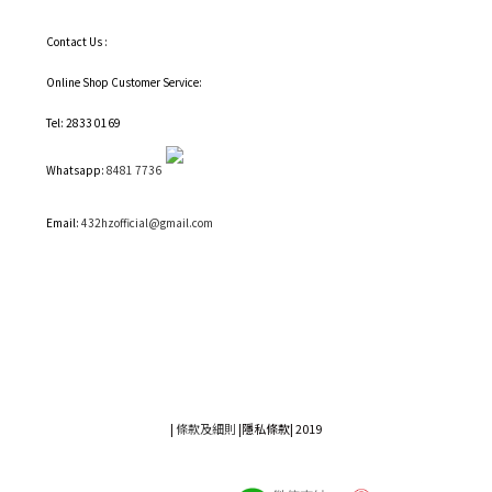
Contact Us :
Online Shop Customer Service:
Tel: 2833 0169
Whatsapp:
8481 7736
Email:
432hzofficial@gmail.com
|
條款及細則
|
隱私條款|
2019