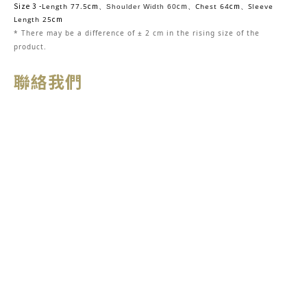
Size 3 -
cm
cm
cm
Length 77.5
Chest 64
Sleeve
、
Shoulder Width 60
、
、
cm
Length 25
* There may be
a
difference of ± 2 cm in the rising size of the
product.
聯絡我們