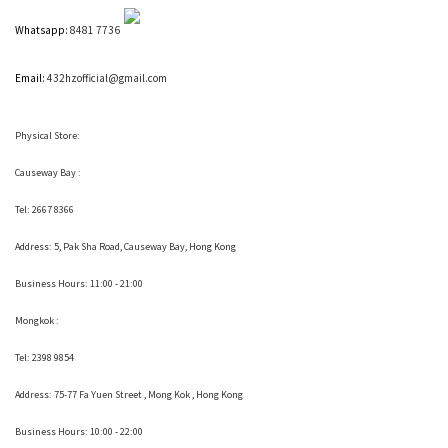
Whatsapp:
8481 7736
Email:
432hzofficial@gmail.com
Physical Store:
Causeway Bay :
Tel: 2667 8366
Address:
5, Pak Sha Road, Causeway Bay, Hong Kong
Business Hours: 11:00 - 21:00
Mongkok :
Tel: 2398 9854
Address:
75-77 Fa Yuen Street , Mong Kok
, Hong Kong
Business Hours: 10:00 - 22:00