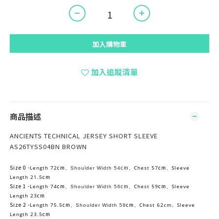
加入購物車
加入追蹤清單
商品描述
ANCIENTS TECHNICAL JERSEY SHORT SLEEVE
AS26TYSS04BN BROWN
Size 0 -
cm
cm
cm
Length 72
Chest 57
Sleeve
、
Shoulder Width 54
、
、
cm
Length 21.5
Size 1 -
cm
cm
cm
Length 74
Chest 59
Sleeve
、
Shoulder Width 56
、
、
cm
Length 23
Size 2 -
cm
cm
Length 75.5
Chest 62cm
Sleeve
、
Shoulder Width 58
、
、
cm
Length 23.5