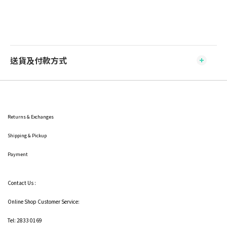
送貨及付款方式
Returns & Exchanges
Shipping
& Pickup
Payment
Contact Us :
Online Shop Customer Service:
Tel: 2833 0169