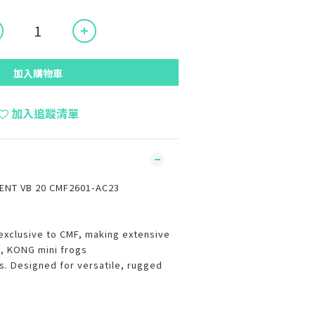
加入購物車
加入追蹤清單
NT VB 20 CMF2601-AC23
exclusive to CMF, making extensive
, KONG mini frogs
rs. Designed for versatile, rugged