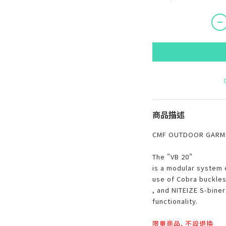
商品描述
CMF OUTDOOR GARME
The "VB 20"
is a modular system 
use of Cobra buckles
, and NITEIZE S-bine
functionality.
限量商品, 不設退換