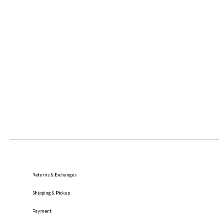
Returns & Exchanges
Shipping
& Pickup
Payment