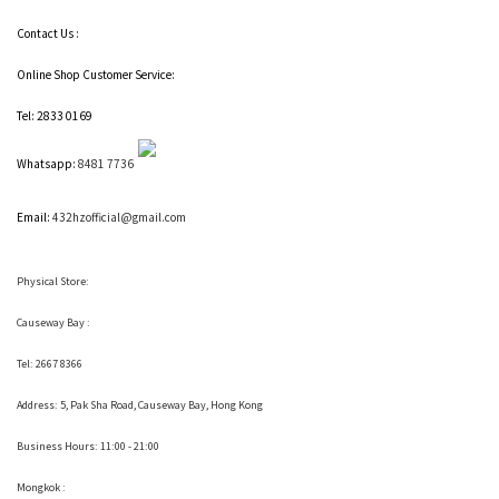
Contact Us :
Online Shop Customer Service:
Tel: 2833 0169
Whatsapp:
8481 7736
Email:
432hzofficial@gmail.com
Physical Store:
Causeway Bay :
Tel: 2667 8366
Address:
5, Pak Sha Road, Causeway Bay, Hong Kong
Business Hours: 11:00 - 21:00
Mongkok :