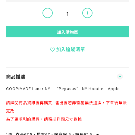
加入購物車
加入追蹤清單
商品描述
GOOPiMADE Lunar NY - “Pegasus” NY Hoodie - Apple
請詳閱商品資訊後再購買, 售出後若非瑕疵無法退換，下單後無法
更改
為了更順利的購買，請務必詳閱尺寸數據
1號- 衣長67.5、肩寬67、胸寬66.5、袖長62.5 cm