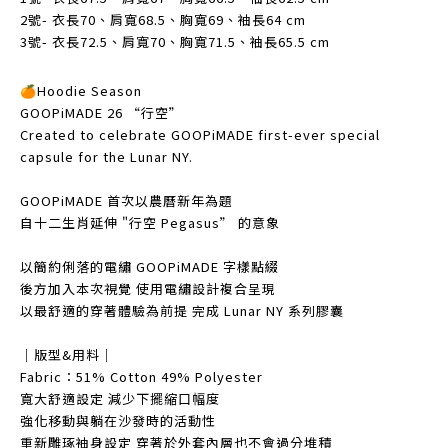
2號- 衣長70、肩寬68.5、胸寬69、袖長64 cm
3號- 衣長72.5、肩寬70、胸寬71.5、袖長65.5 cm
🍊Hoodie Season
GOOPiMADE 26 “行空”
Created to celebrate GOOPiMADE first-ever special
capsule for the Lunar NY.
GOOPiMADE 首次以農曆新年為題
自十二生肖延伸 "行空 Pegasus” 的意象
以簡約俐落的電繡 GOOPiMADE 字樣點綴
後方加入本次視覺 使用電繡設計複合呈現
以最舒適的穿著體驗為前提 完成 Lunar NY 系列膠囊
｜版型&用料｜
Fabric：51% Cotton 49% Polyester
寬大舒適設定 減少下擺縮口幅度
強化移動與躺在沙發時的活動性
重新雕琢袖身設定 穿著於外套內層也不會過分堆積