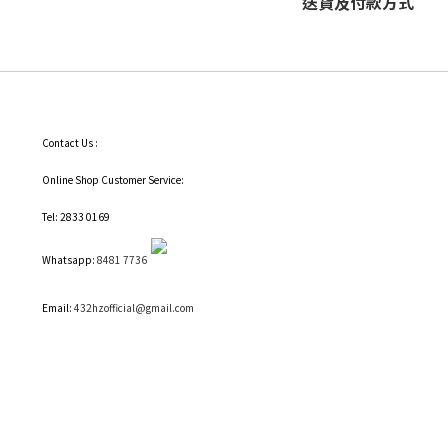
送貨及付款方式
Contact Us :
Online Shop Customer Service:
Tel: 2833 0169
Whatsapp:
8481 7736
Email:
432hzofficial@gmail.com