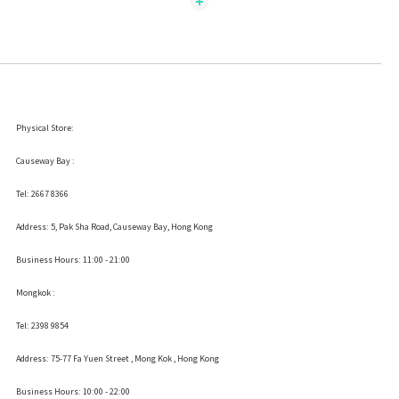
Physical Store:
Causeway Bay :
Tel: 2667 8366
Address:
5, Pak Sha Road, Causeway Bay, Hong Kong
Business Hours: 11:00 - 21:00
Mongkok :
Tel: 2398 9854
Address:
75-77 Fa Yuen Street , Mong Kok
, Hong Kong
Business Hours: 10:00 - 22:00