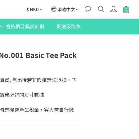
$
HKD
繁體中文
2Hz 會員積分獎賞計劃
配送及取貨
o.001 Basic Tee Pack
購買, 售出後若非瑕疵無法退換，下
請務必詳閱尺寸數據
時有機會產生稅金，客人需自行繳