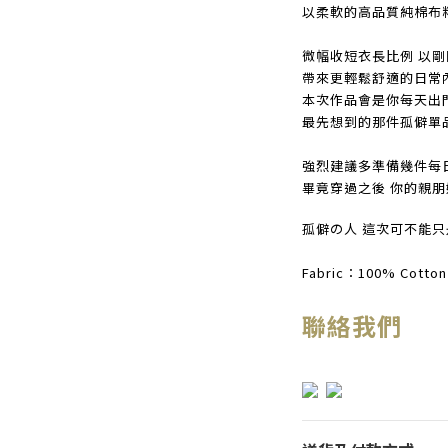
以柔軟的高品質純棉布
微幅收短衣長比例 以
帶來更輕鬆舒適的日常
本次作品會是你每天出
最先想到的那件孤僻單
強烈建議多準備幾件每
畢竟穿過之後 你的親
孤僻の人 這次可不能
Fabric：100% Cotton
聯絡我們