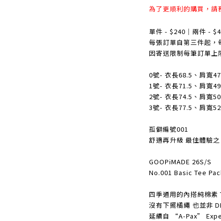
為了更順利的購買，請
單件 - $240｜兩件 - $4
每張訂單自第三件起，每件 
因寄送限制每筆訂單上限
0號- 衣長68.5、肩寬47
1號- 衣長71.5、肩寬49
2號- 衣長74.5、肩寬50
3號- 衣長77.5、肩寬52
孤僻編號001
舒適再升級 最佳體驗之
GOOPiMADE 26S/S
No.001 Basic Tee Pac
四季通用的內搭純棉素 T
沒有下擺橘繩 也並非 D
延續自 “A-Pax” Expe