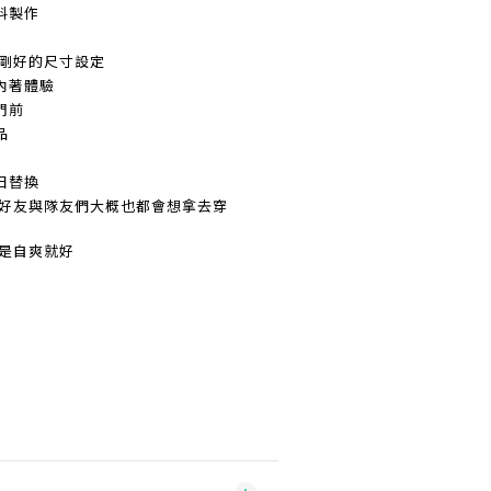
料製作
剛剛好的尺寸設定
內著體驗
門前
品
日替換
朋好友與隊友們大概也都會想拿去穿
只是自爽就好