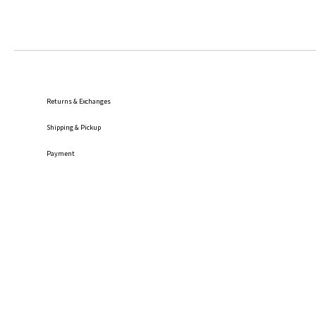
Returns & Exchanges
Shipping
& Pickup
Payment