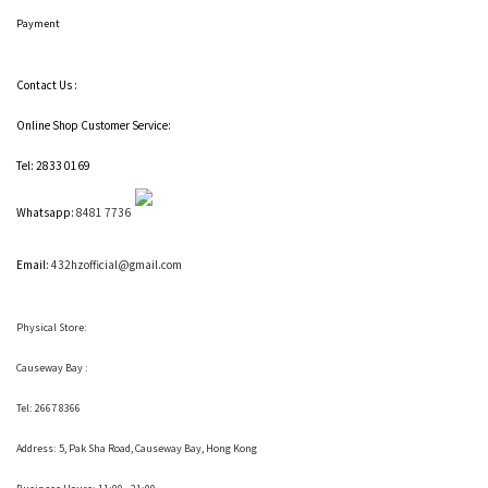
Payment
Contact Us :
Online Shop Customer Service:
Tel: 2833 0169
Whatsapp:
8481 7736
Email:
432hzofficial@gmail.com
Physical Store:
Causeway Bay :
Tel: 2667 8366
Address:
5, Pak Sha Road, Causeway Bay, Hong Kong