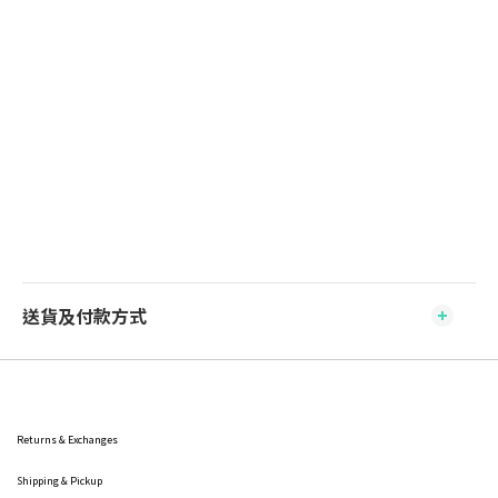
送貨及付款方式
Returns & Exchanges
Shipping
& Pickup