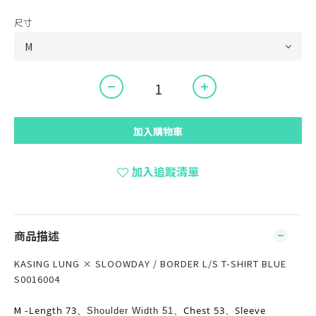
尺寸
加入購物車
加入追蹤清單
商品描述
KASING LUNG × SLOOWDAY / BORDER L/S T-SHIRT BLUE
S0016004
M -
Length 73
Chest 53
Sleeve
、
Shoulder Width 51
、
、