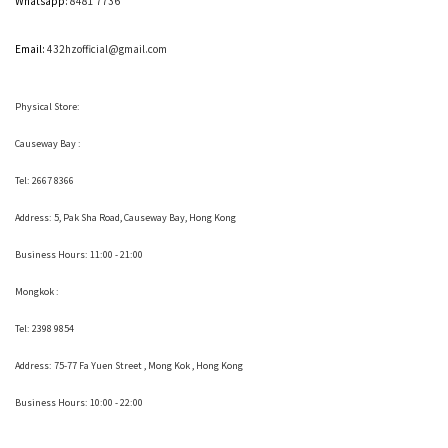
Whatsapp:
8481 7736
Email:
432hzofficial@gmail.com
Physical Store:
Causeway Bay :
Tel: 2667 8366
Address:
5, Pak Sha Road, Causeway Bay, Hong Kong
Business Hours: 11:00 - 21:00
Mongkok :
Tel: 2398 9854
Address:
75-77 Fa Yuen Street , Mong Kok
, Hong Kong
Business Hours: 10:00 - 22:00