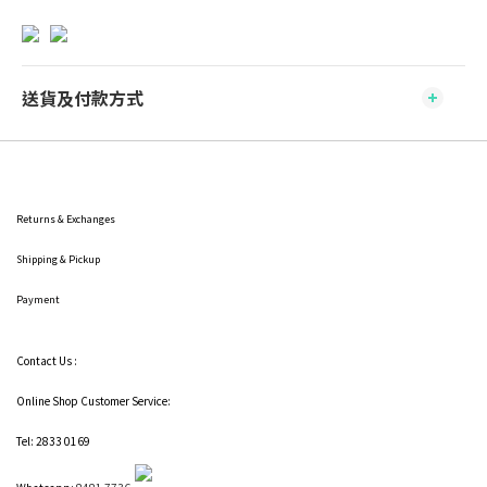
送貨及付款方式
Returns & Exchanges
Shipping
& Pickup
Payment
Contact Us :
Online Shop Customer Service:
Tel: 2833 0169