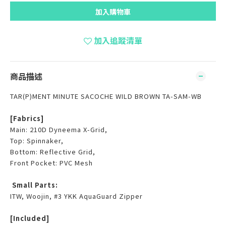
加入購物車
加入追蹤清單
商品描述
TAR(P)MENT MINUTE SACOCHE WILD BROWN TA-SAM-WB
[Fabrics]
Main: 210D Dyneema X-Grid,
Top: Spinnaker,
Bottom: Reflective Grid,
Front Pocket: PVC Mesh
Small Parts:
ITW, Woojin, #3 YKK AquaGuard Zipper
[Included]