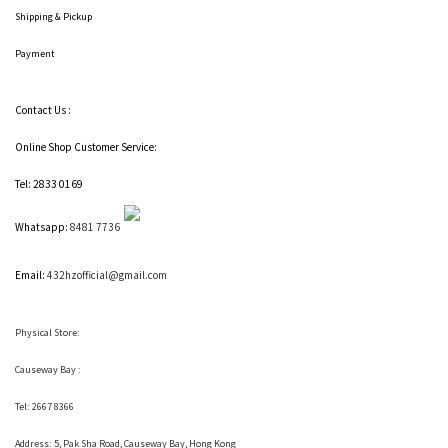
Shipping
& Pickup
Payment
Contact Us :
Online Shop Customer Service:
Tel: 2833 0169
Whatsapp:
8481 7736
Email:
432hzofficial@gmail.com
Physical Store:
Causeway Bay :
Tel: 2667 8366
Address:
5, Pak Sha Road, Causeway Bay, Hong Kong